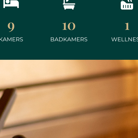
9
10
1
KAMERS
BADKAMERS
WELLNE